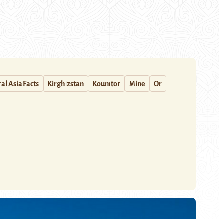
al Asia Facts
Kirghizstan
Koumtor
Mine
Or