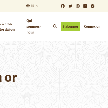
FR
Qui
eter nos
sommes-
S’abonner
Connexion
os du jour
nous
 or