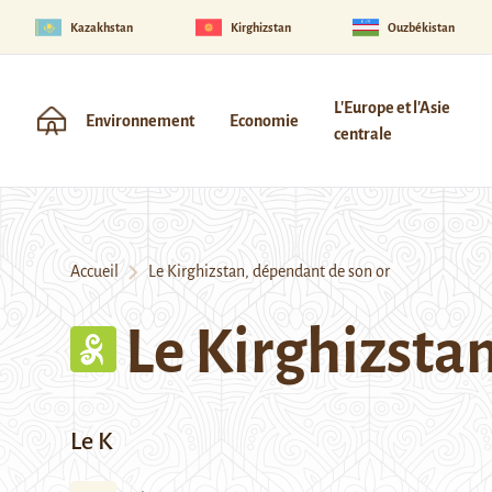
Kazakhstan
Kirghizstan
Ouzbékistan
L'Europe et l'Asie
Environnement
Economie
centrale
Accueil
Le Kirghizstan, dépendant de son or
Le Kirghizsta
Le K