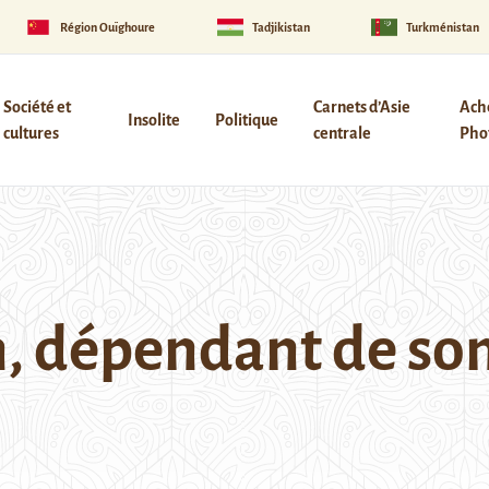
Région Ouïghoure
Tadjikistan
Turkménistan
Société et
Carnets d’Asie
Ach
Insolite
Politique
cultures
centrale
Phot
n, dépendant de son