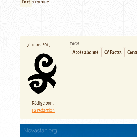
Fact
1 minute
TAGS
31 mars 2017
Accès abonné
CAFacts3
Centr
Rédigé par :
La rédaction