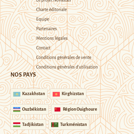
Le projet Novastan
Charte éditoriale
Equipe
Partenaires
Mentions légales
Contact
Conditions générales de vente
Conditions générales d’utilisation
NOS PAYS
Kazakhstan
Kirghizstan
Ouzbékistan
Région Ouïghoure
Tadjikistan
Turkménistan