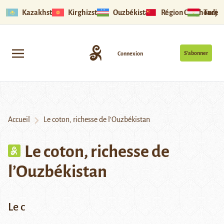
Kazakhstan
Kirghizstan
Ouzbékistan
Région Ouïghoure
Tadjik
S’abonner
Connexion
Accueil
Le coton, richesse de l’Ouzbékistan
Le coton, richesse de
l’Ouzbékistan
Le c