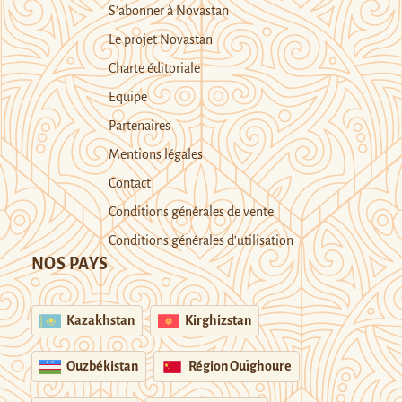
S’abonner à Novastan
Le projet Novastan
Charte éditoriale
Equipe
Partenaires
Mentions légales
Contact
Conditions générales de vente
Conditions générales d’utilisation
NOS PAYS
Kazakhstan
Kirghizstan
Ouzbékistan
Région Ouïghoure