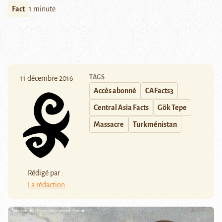
Fact
1 minute
TAGS
11 décembre 2016
Accès abonné
CAFacts3
Central Asia Facts
Gök Tepe
Massacre
Turkménistan
Rédigé par :
La rédaction