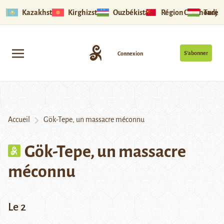
Kazakhstan
Kirghizstan
Ouzbékistan
Région Ouïghoure
Tadjik
S’abonner
Connexion
Accueil
Gök-Tepe, un massacre méconnu
Gök-Tepe, un massacre
méconnu
Le 2