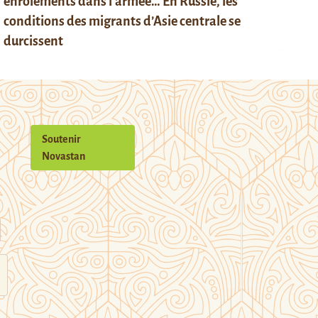
enrôlements dans l’armée… En Russie, les
conditions des migrants d’Asie centrale se
durcissent
Soutenir
Novastan