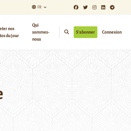
FR
Qui
eter nos
sommes-
S’abonner
Connexion
os du jour
nous
e