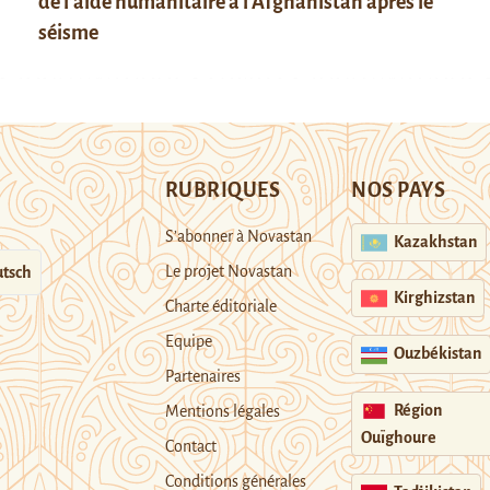
de l’aide humanitaire à l’Afghanistan après le
séisme
RUBRIQUES
NOS PAYS
S’abonner à Novastan
Kazakhstan
Le projet Novastan
tsch
Kirghizstan
Charte éditoriale
Equipe
Ouzbékistan
Partenaires
Région
Mentions légales
Ouïghoure
Contact
Conditions générales