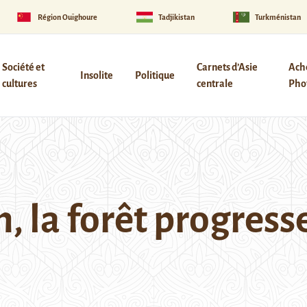
Région Ouïghoure
Tadjikistan
Turkménistan
Société et
Carnets d’Asie
Ach
Insolite
Politique
cultures
centrale
Phot
, la forêt progress