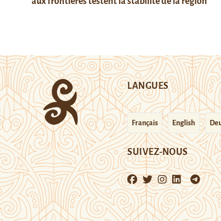
aux frontières testent la stabilité de la région
LANGUES
Français
English
Deu
SUIVEZ-NOUS