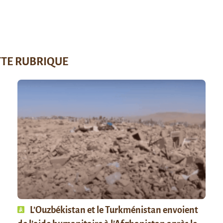
TTE RUBRIQUE
L’Ouzbékistan et le Turkménistan envoient