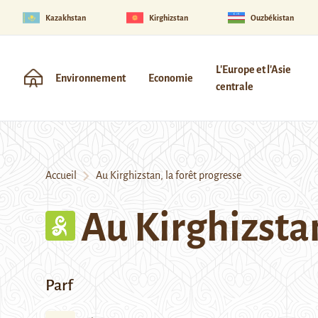
Kazakhstan
Kirghizstan
Ouzbékistan
L'Europe et l'Asie
Environnement
Economie
centrale
Accueil
Au Kirghizstan, la forêt progresse
Au Kirghizstan
Parf