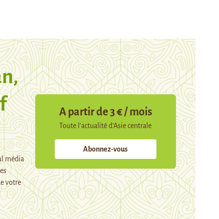
n,
f
A partir de 3 € / mois
Toute l’actualité d’Asie centrale
Abonnez-vous
ul média
mes
de votre