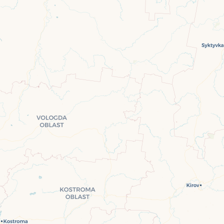
Travelers' Map is loading...
If you see this after your page is loaded completely, leafletJS files are missing.