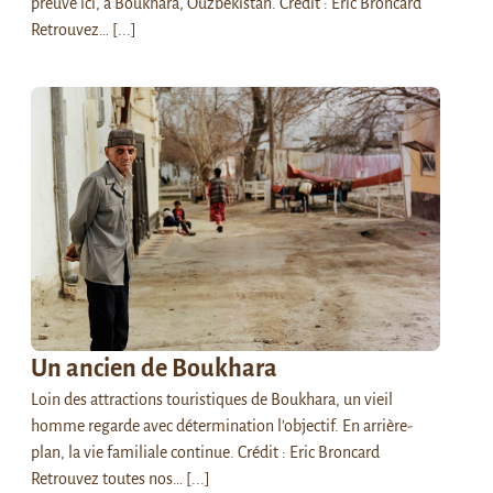
preuve ici, à Boukhara, Ouzbékistan. Crédit : Eric Broncard
Retrouvez…
[...]
Un ancien de Boukhara
Loin des attractions touristiques de Boukhara, un vieil
homme regarde avec détermination l’objectif. En arrière-
plan, la vie familiale continue. Crédit : Eric Broncard
Retrouvez toutes nos…
[...]