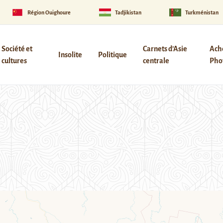
Région Ouïghoure
Tadjikistan
Turkménistan
Société et
Carnets d’Asie
Ach
Insolite
Politique
cultures
centrale
Phot