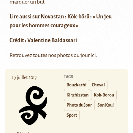
marquer un but.
Lire aussi sur Novastan :
Kök-börü : « Un jeu
pour les hommes courageux »
Crédit :
Valentine Baldassari
Retrouvez toutes nos photos du jour
ici
.
TAGS
19 juillet 2017
Bouzkachi
Cheval
Kirghizstan
Kok-Borou
Photo du Jour
Son Koul
Sport