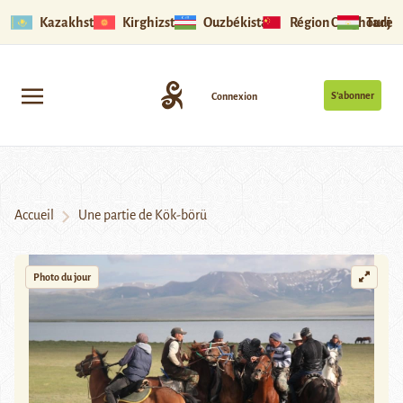
Kazakhstan
Kirghizstan
Ouzbékistan
Région Ouïghoure
Tadjik
S’abonner
Connexion
Accueil
Une partie de Kök-börü
Photo du jour