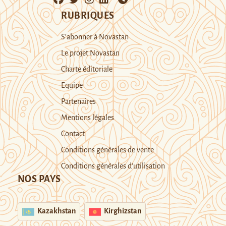
RUBRIQUES
S’abonner à Novastan
Le projet Novastan
Charte éditoriale
Equipe
Partenaires
Mentions légales
Contact
Conditions générales de vente
Conditions générales d’utilisation
NOS PAYS
Kazakhstan
Kirghizstan