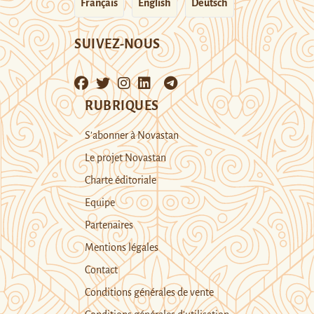
Français
English
Deutsch
SUIVEZ-NOUS
RUBRIQUES
S’abonner à Novastan
Le projet Novastan
Charte éditoriale
Equipe
Partenaires
Mentions légales
Contact
Conditions générales de vente