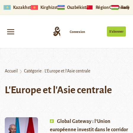
Kazakhstan
Kirghizstan
Ouzbékistan
Région Ouïghoure
Tadjik
S’abonner
Connexion
Accueil
Catégorie :
L’Europe et l’Asie centrale
L'Europe et l'Asie centrale
Global Gateway : l’Union
européenne investit dans le corridor