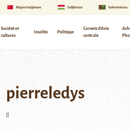
Région Ouïghoure
Tadjikistan
Turkménistan
Société et
Carnets d’Asie
Ach
Insolite
Politique
cultures
centrale
Phot
pierreledys
ll