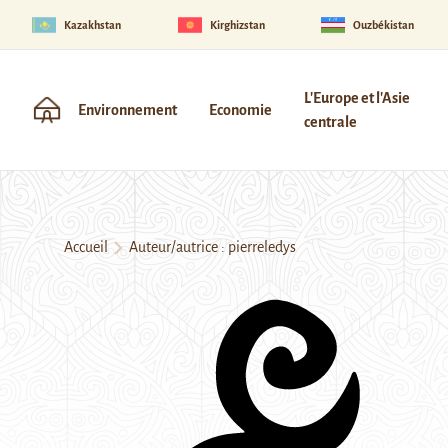
Kazakhstan
Kirghizstan
Ouzbékistan
L'Europe et l'Asie
Environnement
Economie
centrale
Accueil
Auteur/autrice : pierreledys