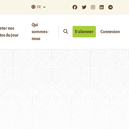
FR
Qui
eter nos
sommes-
S’abonner
Connexion
os du jour
nous