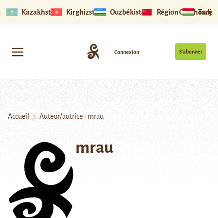
Kazakhstan
Kirghizstan
Ouzbékistan
Région Ouïghoure
Tadjik
S’abonner
Connexion
Accueil
Auteur/autrice : mrau
mrau