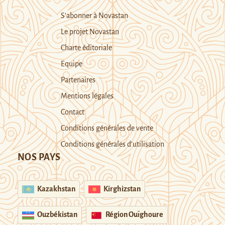
S’abonner à Novastan
Le projet Novastan
Charte éditoriale
Equipe
Partenaires
Mentions légales
Contact
Conditions générales de vente
Conditions générales d’utilisation
NOS PAYS
Kazakhstan
Kirghizstan
Ouzbékistan
Région Ouïghoure