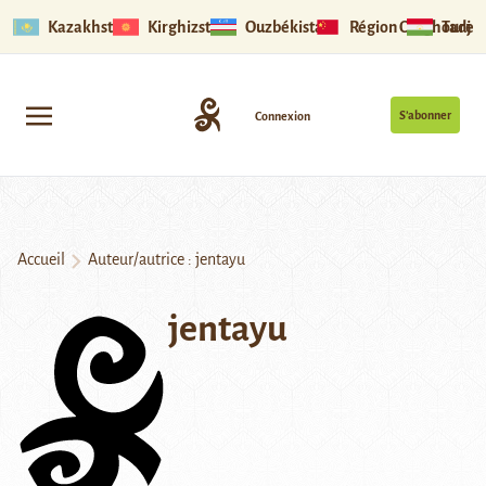
Kazakhstan
Kirghizstan
Ouzbékistan
Région Ouïghoure
Tadjik
S’abonner
Connexion
Accueil
Auteur/autrice : jentayu
jentayu