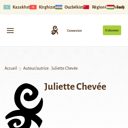
Kazakhstan
Kirghizstan
Ouzbékistan
Région Ouïghoure
Tadjik
S’abonner
Connexion
Accueil
Auteur/autrice : Juliette Chevée
Juliette Chevée