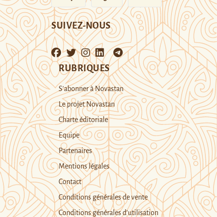
SUIVEZ-NOUS
RUBRIQUES
S’abonner à Novastan
Le projet Novastan
Charte éditoriale
Equipe
Partenaires
Mentions légales
Contact
Conditions générales de vente
Conditions générales d’utilisation