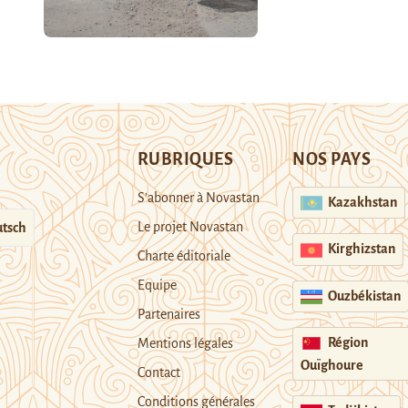
RUBRIQUES
NOS PAYS
S’abonner à Novastan
Kazakhstan
Le projet Novastan
tsch
Kirghizstan
Charte éditoriale
Equipe
Ouzbékistan
Partenaires
Région
Mentions légales
Ouïghoure
Contact
Conditions générales