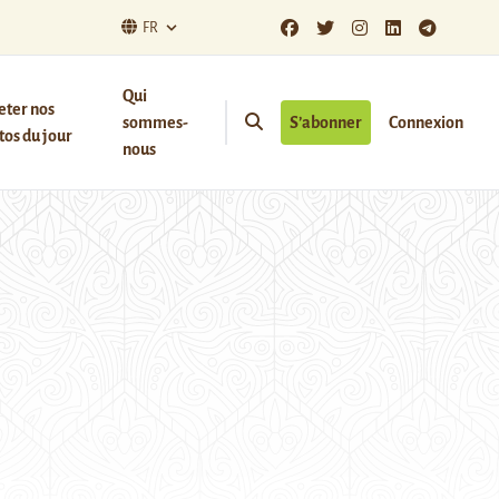
FR
Qui
eter nos
sommes-
S’abonner
Connexion
os du jour
nous