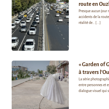
route en Ouz
Presque aucun jour n
accidents de la rout
réalité de…
[...]
« Garden of 
à travers l’O
La série photograph
entre personnes et 
dialogue visuel qui 