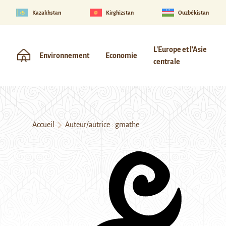
Kazakhstan
Kirghizstan
Ouzbékistan
L'Europe et l'Asie
Environnement
Economie
centrale
Accueil
Auteur/autrice : gmathe