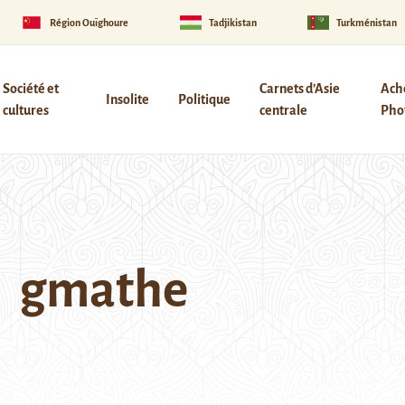
Région Ouïghoure
Tadjikistan
Turkménistan
Société et
Carnets d’Asie
Ach
Insolite
Politique
cultures
centrale
Phot
gmathe