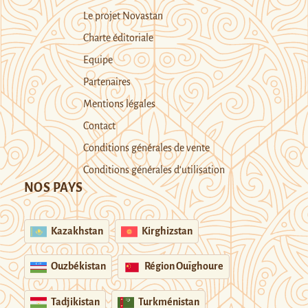
Le projet Novastan
Charte éditoriale
Equipe
Partenaires
Mentions légales
Contact
Conditions générales de vente
Conditions générales d’utilisation
NOS PAYS
Kazakhstan
Kirghizstan
Ouzbékistan
Région Ouïghoure
Tadjikistan
Turkménistan