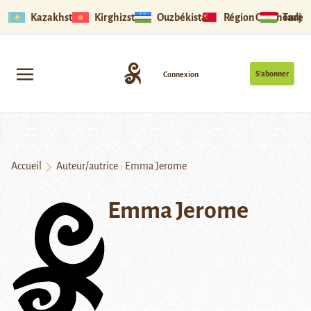
Kazakhstan
Kirghizstan
Ouzbékistan
Région Ouïghoure
Tadjik
S’abonner
Connexion
Accueil
Auteur/autrice : Emma Jerome
Emma Jerome