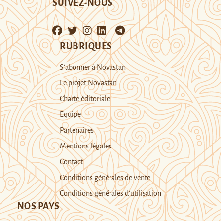
SUIVEZ-NOUS
RUBRIQUES
S’abonner à Novastan
Le projet Novastan
Charte éditoriale
Equipe
Partenaires
Mentions légales
Contact
Conditions générales de vente
Conditions générales d’utilisation
NOS PAYS