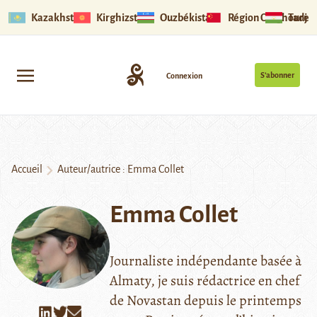
Kazakhstan
Kirghizstan
Ouzbékistan
Région Ouïghoure
Tadjik
S’abonner
Connexion
Accueil
Auteur/autrice : Emma Collet
Emma Collet
Journaliste indépendante basée à
Almaty, je suis rédactrice en chef
de Novastan depuis le printemps