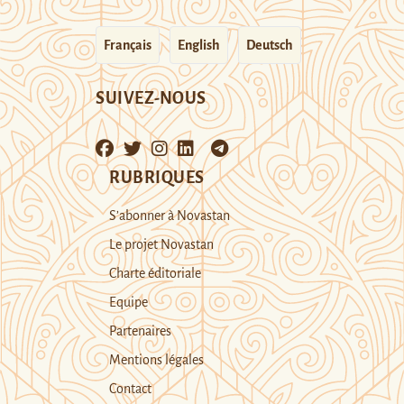
Français
English
Deutsch
SUIVEZ-NOUS
RUBRIQUES
S’abonner à Novastan
Le projet Novastan
Charte éditoriale
Equipe
Partenaires
Mentions légales
Contact