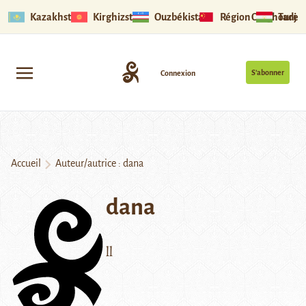
Kazakhstan
Kirghizstan
Ouzbékistan
Région Ouïghoure
Tadjik
S’abonner
Connexion
Accueil
Auteur/autrice : dana
dana
ll