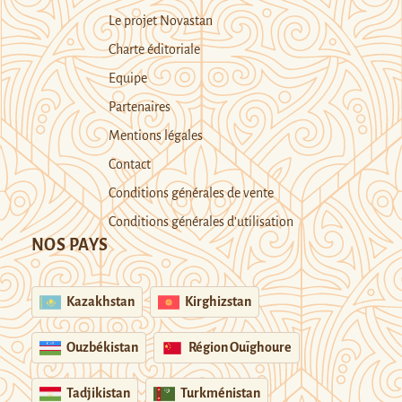
Le projet Novastan
Charte éditoriale
Equipe
Partenaires
Mentions légales
Contact
Conditions générales de vente
Conditions générales d’utilisation
NOS PAYS
Kazakhstan
Kirghizstan
Ouzbékistan
Région Ouïghoure
Tadjikistan
Turkménistan