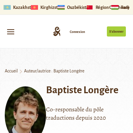
Kazakhstan
Kirghizstan
Ouzbékistan
Région Ouïghoure
Tadjik
S’abonner
Connexion
Accueil
Auteur/autrice : Baptiste Longère
Baptiste Longère
Co-responsable du pôle
traductions depuis 2020