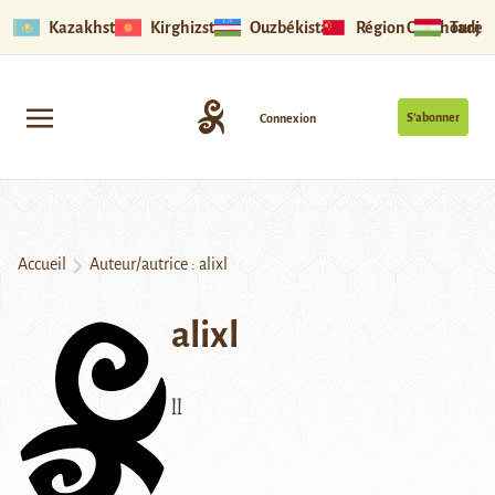
Kazakhstan
Kirghizstan
Ouzbékistan
Région Ouïghoure
Tadjik
S’abonner
Connexion
Accueil
Auteur/autrice : alixl
alixl
ll