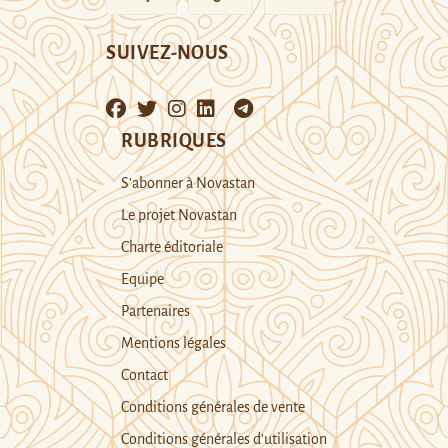
SUIVEZ-NOUS
RUBRIQUES
S’abonner à Novastan
Le projet Novastan
Charte éditoriale
Equipe
Partenaires
Mentions légales
Contact
Conditions générales de vente
Conditions générales d’utilisation