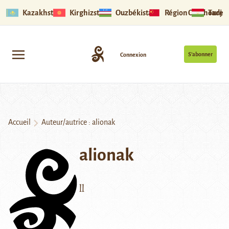
Kazakhstan
Kirghizstan
Ouzbékistan
Région Ouïghoure
Tadjik
S’abonner
Connexion
Accueil
Auteur/autrice : alionak
alionak
ll