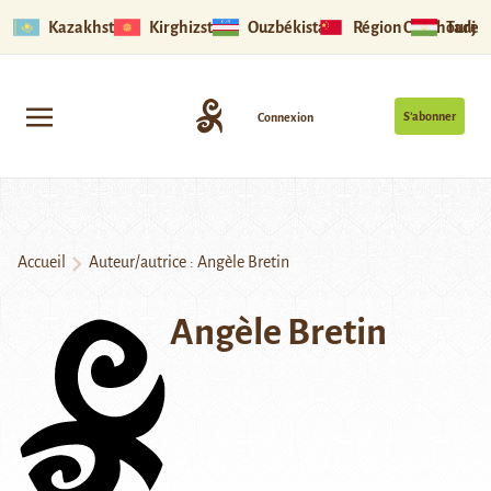
Kazakhstan
Kirghizstan
Ouzbékistan
Région Ouïghoure
Tadjik
S’abonner
Connexion
Accueil
Auteur/autrice : Angèle Bretin
Angèle Bretin