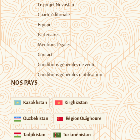
Le projet Novastan
Charte éditoriale
Equipe
Partenaires
Mentions légales
Contact
Conditions générales de vente
Conditions générales d’utilisation
NOS PAYS
Kazakhstan
Kirghizstan
Ouzbékistan
Région Ouïghoure
Tadjikistan
Turkménistan