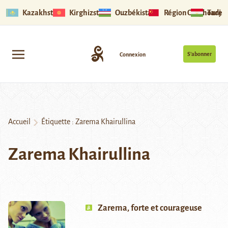
Kazakhstan
Kirghizstan
Ouzbékistan
Région Ouïghoure
Tadjik
S’abonner
Connexion
Accueil
Étiquette :
Zarema Khairullina
Zarema Khairullina
Zarema, forte et courageuse