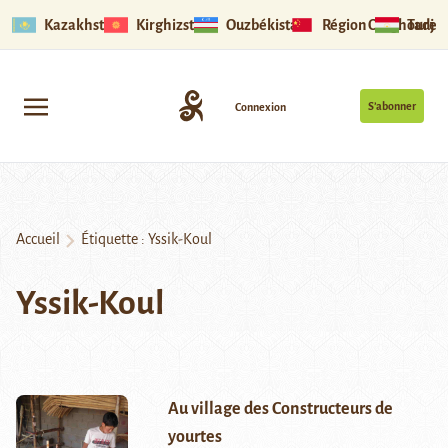
Kazakhstan
Kirghizstan
Ouzbékistan
Région Ouïghoure
Tadjik
S’abonner
Connexion
Accueil
Étiquette :
Yssik-Koul
Yssik-Koul
Au village des Constructeurs de
yourtes