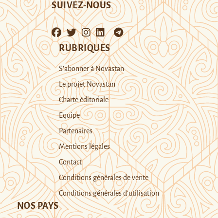
SUIVEZ-NOUS
RUBRIQUES
S’abonner à Novastan
Le projet Novastan
Charte éditoriale
Equipe
Partenaires
Mentions légales
Contact
Conditions générales de vente
Conditions générales d’utilisation
NOS PAYS