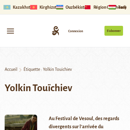
Kazakhstan
Kirghizstan
Ouzbékistan
Région Ouïghoure
Tadjik
S’abonner
Connexion
Accueil
Étiquette :
Yolkin Touïchiev
Yolkin Touïchiev
Au Festival de Vesoul, des regards
divergents sur l’arrivée du