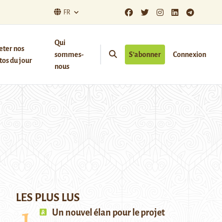
FR
Qui
eter nos
sommes-
S’abonner
Connexion
os du jour
nous
LES PLUS LUS
Un nouvel élan pour le projet