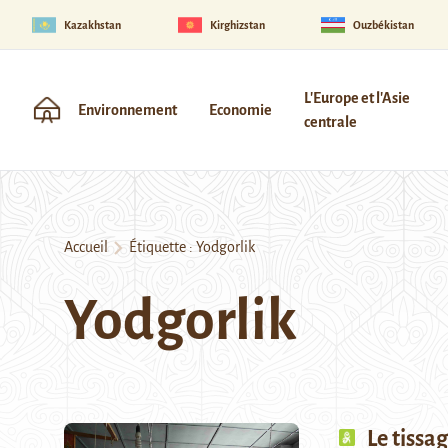
Kazakhstan
Kirghizstan
Ouzbékistan
L'Europe et l'Asie
Environnement
Economie
centrale
Accueil
Étiquette :
Yodgorlik
Yodgorlik
Le tissag