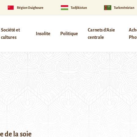
Région Ouïghoure
Tadjikistan
Turkménistan
Société et
Carnets d’Asie
Ach
Insolite
Politique
cultures
centrale
Phot
e de la soie