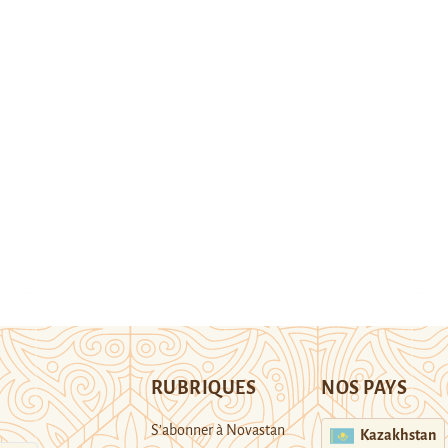
RUBRIQUES
NOS PAYS
S’abonner à Novastan
Kazakhstan