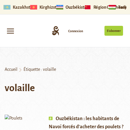
Kazakhstan
Kirghizstan
Ouzbékistan
Région Ouïghoure
Tadjik
S’abonner
Connexion
Accueil
Étiquette :
volaille
volaille
Ouzbékistan : les habitants de
Navoï forcés d’acheter des poulets ?