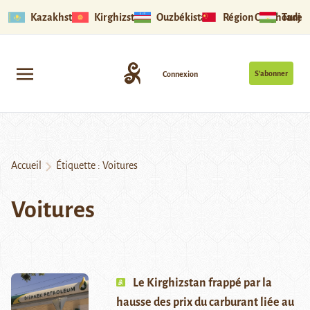
Kazakhstan
Kirghizstan
Ouzbékistan
Région Ouïghoure
Tadjik
S’abonner
Connexion
Accueil
Étiquette :
Voitures
Voitures
Le Kirghizstan frappé par la
hausse des prix du carburant liée au