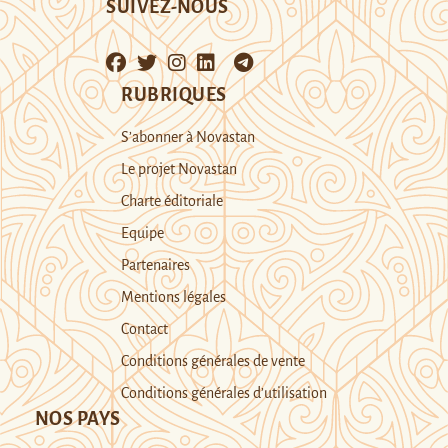
SUIVEZ-NOUS
RUBRIQUES
S’abonner à Novastan
Le projet Novastan
Charte éditoriale
Equipe
Partenaires
Mentions légales
Contact
Conditions générales de vente
Conditions générales d’utilisation
NOS PAYS