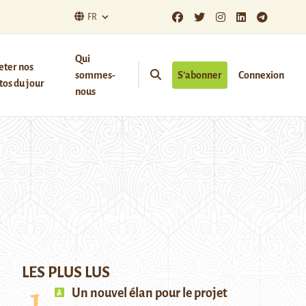
FR
Qui
eter nos
sommes-
S’abonner
Connexion
os du jour
nous
LES PLUS LUS
Un nouvel élan pour le projet