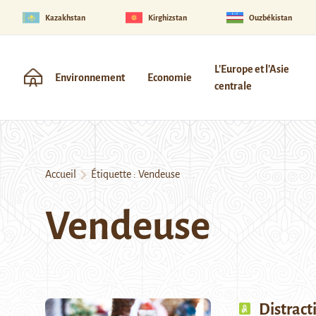
Kazakhstan
Kirghizstan
Ouzbékistan
L'Europe et l'Asie
Environnement
Economie
centrale
Accueil
Étiquette :
Vendeuse
Vendeuse
Distract