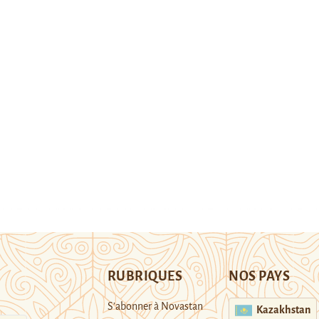
RUBRIQUES
NOS PAYS
S’abonner à Novastan
Kazakhstan