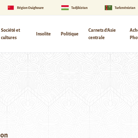
Région Ouïghoure
Tadjikistan
Turkménistan
Société et
Carnets d’Asie
Ach
Insolite
Politique
cultures
centrale
Phot
ion