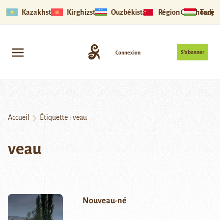
Kazakhstan
Kirghizstan
Ouzbékistan
Région Ouïghoure
Tadjik
S’abonner
Connexion
Accueil
Étiquette :
veau
veau
Nouveau-né