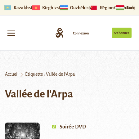
Kazakhstan
Kirghizstan
Ouzbékistan
Région Ouïghoure
Tadjik
S’abonner
Connexion
Accueil
Étiquette :
Vallée de l’Arpa
Vallée de l'Arpa
Soirée DVD