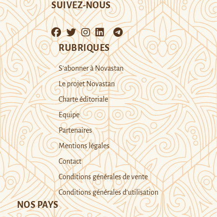
SUIVEZ-NOUS
RUBRIQUES
S’abonner à Novastan
Le projet Novastan
Charte éditoriale
Equipe
Partenaires
Mentions légales
Contact
Conditions générales de vente
Conditions générales d’utilisation
NOS PAYS