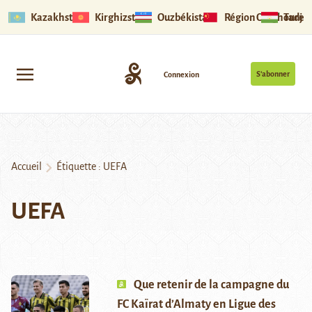
Kazakhstan
Kirghizstan
Ouzbékistan
Région Ouïghoure
Tadjik
S’abonner
Connexion
Accueil
Étiquette :
UEFA
UEFA
Que retenir de la campagne du
FC Kaïrat d’Almaty en Ligue des