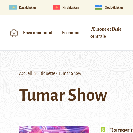
Kazakhstan
Kirghizstan
Ouzbékistan
L'Europe et l'Asie
Environnement
Economie
centrale
Accueil
Étiquette :
Tumar Show
Tumar Show
Danser m