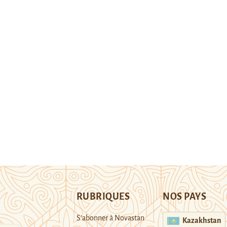
RUBRIQUES
NOS PAYS
S’abonner à Novastan
Kazakhstan