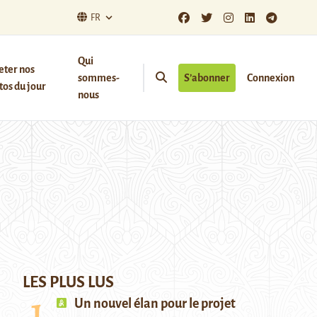
FR
Qui
eter nos
sommes-
S’abonner
Connexion
os du jour
nous
LES PLUS LUS
Un nouvel élan pour le projet