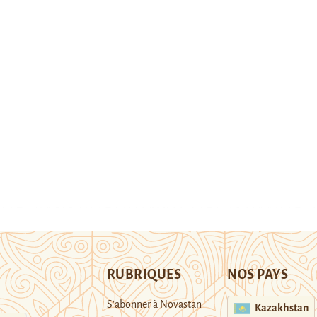
RUBRIQUES
NOS PAYS
S’abonner à Novastan
Kazakhstan