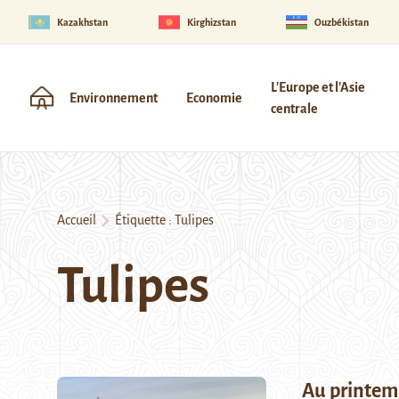
Kazakhstan
Kirghizstan
Ouzbékistan
L'Europe et l'Asie
Environnement
Economie
centrale
Accueil
Étiquette :
Tulipes
Tulipes
Au printemp