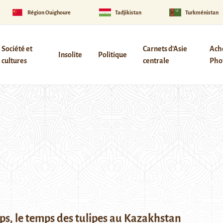
Région Ouïghoure
Tadjikistan
Turkménistan
Société et
Carnets d’Asie
Ach
Insolite
Politique
cultures
centrale
Phot
s, le temps des tulipes au Kazakhstan