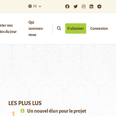
FR
Qui
eter nos
sommes-
S’abonner
Connexion
os du jour
nous
LES PLUS LUS
Un nouvel élan pour le projet