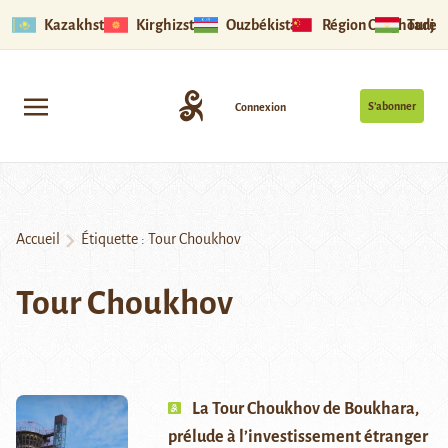
Kazakhstan
Kirghizstan
Ouzbékistan
Région Ouïghoure
Tadjik
S’abonner
Connexion
Accueil
Étiquette :
Tour Choukhov
Tour Choukhov
La Tour Choukhov de Boukhara,
prélude à l’investissement étranger