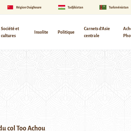
Région Ouïghoure
Tadjikistan
Turkménistan
Société et
Carnets d’Asie
Ach
Insolite
Politique
cultures
centrale
Phot
du col Too Achou