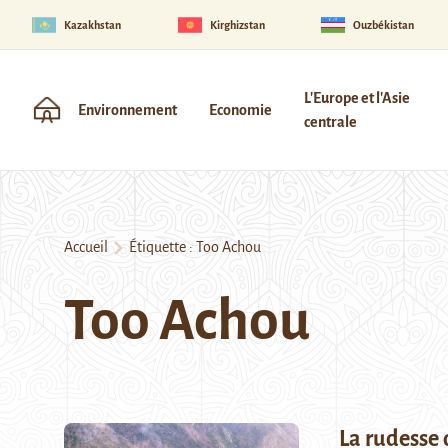
Kazakhstan
Kirghizstan
Ouzbékistan
L'Europe et l'Asie
Environnement
Economie
centrale
Accueil
Étiquette :
Too Achou
Too Achou
La rudesse 