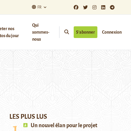
FR
Qui
eter nos
sommes-
S’abonner
Connexion
os du jour
nous
LES PLUS LUS
Un nouvel élan pour le projet