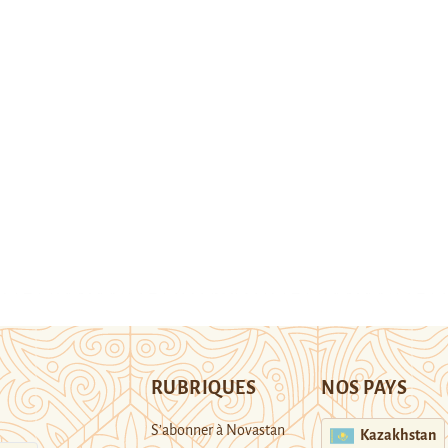
RUBRIQUES
NOS PAYS
S’abonner à Novastan
Kazakhstan