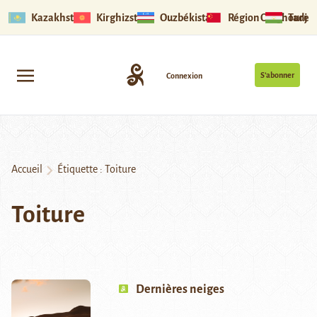
Kazakhstan
Kirghizstan
Ouzbékistan
Région Ouïghoure
Tadjik
S’abonner
Connexion
Accueil
Étiquette :
Toiture
Toiture
Dernières neiges