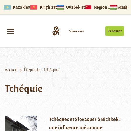
Kazakhstan
Kirghizstan
Ouzbékistan
Région Ouïghoure
Tadjik
S’abonner
Connexion
Accueil
Étiquette :
Tchéquie
Tchéquie
Tchèques et Slovaques à Bichkek :
une influence méconnue