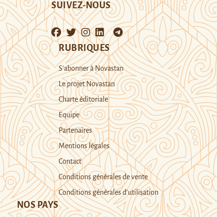
SUIVEZ-NOUS
RUBRIQUES
S’abonner à Novastan
Le projet Novastan
Charte éditoriale
Equipe
Partenaires
Mentions légales
Contact
Conditions générales de vente
Conditions générales d’utilisation
NOS PAYS