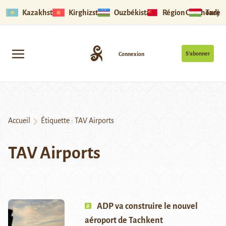
Kazakhstan
Kirghizstan
Ouzbékistan
Région Ouïghoure
Tadjik
S’abonner
Connexion
Accueil
Étiquette :
TAV Airports
TAV Airports
ADP va construire le nouvel
aéroport de Tachkent