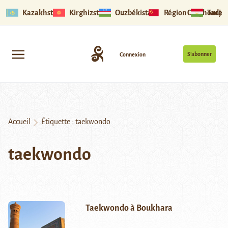
Kazakhstan
Kirghizstan
Ouzbékistan
Région Ouïghoure
Tadjik
S’abonner
Connexion
Accueil
Étiquette :
taekwondo
taekwondo
Taekwondo à Boukhara