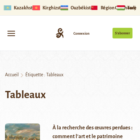
Kazakhstan
Kirghizstan
Ouzbékistan
Région Ouïghoure
Tadjik
S’abonner
Connexion
Accueil
Étiquette :
Tableaux
Tableaux
À la recherche des œuvres perdues :
comment l’art et le patrimoine