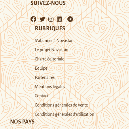
SUIVEZ-NOUS
RUBRIQUES
S’abonner à Novastan
Le projet Novastan
Charte éditoriale
Equipe
Partenaires
Mentions légales
Contact
Conditions générales de vente
Conditions générales d’utilisation
NOS PAYS