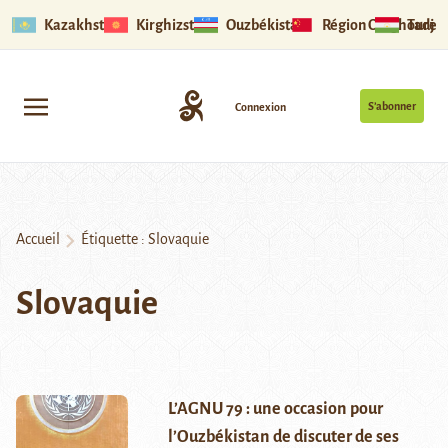
Kazakhstan
Kirghizstan
Ouzbékistan
Région Ouïghoure
Tadjik
S’abonner
Connexion
Accueil
Étiquette :
Slovaquie
Slovaquie
L’AGNU 79 : une occasion pour
l’Ouzbékistan de discuter de ses