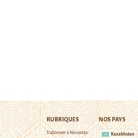
RUBRIQUES
NOS PAYS
S’abonner à Novastan
Kazakhstan