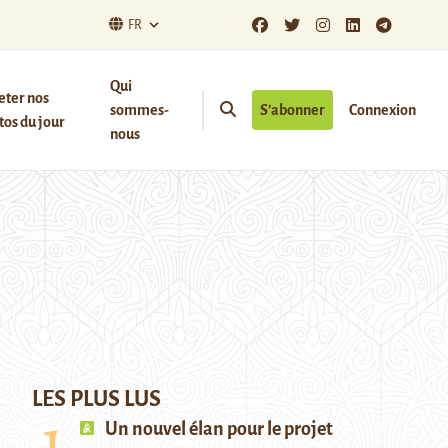
FR
Qui
eter nos
sommes-
S’abonner
Connexion
os du jour
nous
LES PLUS LUS
Un nouvel élan pour le projet