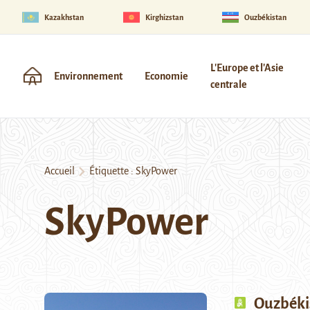
Kazakhstan
Kirghizstan
Ouzbékistan
L'Europe et l'Asie
Environnement
Economie
centrale
Accueil
Étiquette :
SkyPower
SkyPower
Ouzbéki