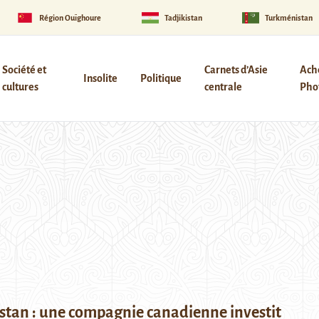
Région Ouïghoure
Tadjikistan
Turkménistan
Société et
Carnets d’Asie
Ach
Insolite
Politique
cultures
centrale
Phot
stan : une compagnie canadienne investit