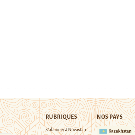
RUBRIQUES
NOS PAYS
S’abonner à Novastan
Kazakhstan