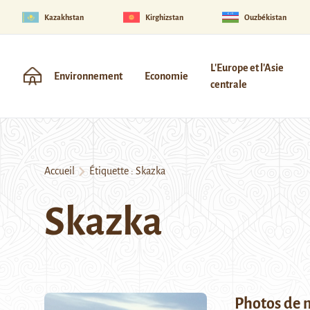
Kazakhstan
Kirghizstan
Ouzbékistan
L'Europe et l'Asie
Environnement
Economie
centrale
Accueil
Étiquette :
Skazka
Skazka
Photos de 