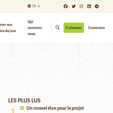
FR
Qui
eter nos
sommes-
S’abonner
Connexion
os du jour
nous
LES PLUS LUS
Un nouvel élan pour le projet