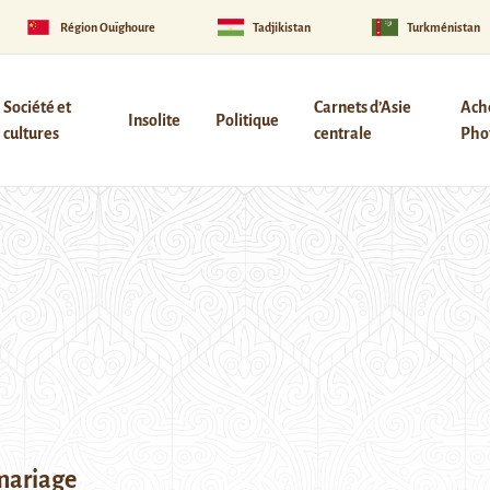
Région Ouïghoure
Tadjikistan
Turkménistan
Société et
Carnets d’Asie
Ach
Insolite
Politique
cultures
centrale
Phot
mariage