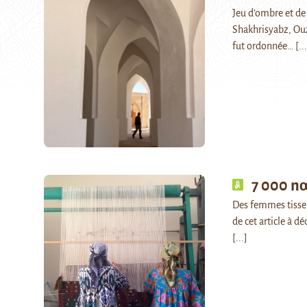
Jeu d’ombre et de
Shakhrisyabz, Ouz
fut ordonnée…
[..
7 000 n
Des femmes tissen
de cet article à 
[...]