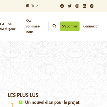
FR
Qui
eter nos
sommes-
S’abonner
Connexion
os du jour
nous
LES PLUS LUS
Un nouvel élan pour le projet