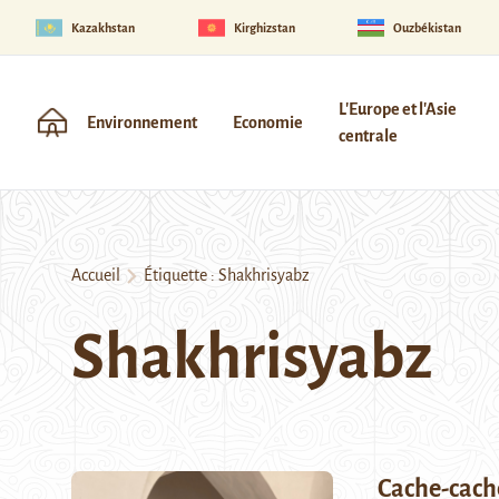
Kazakhstan
Kirghizstan
Ouzbékistan
L'Europe et l'Asie
Environnement
Economie
centrale
Accueil
Étiquette :
Shakhrisyabz
Shakhrisyabz
Cache-cach