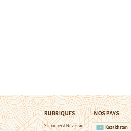
RUBRIQUES
NOS PAYS
S’abonner à Novastan
Kazakhstan