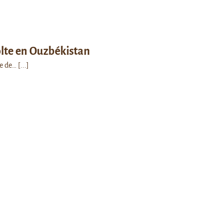
olte en Ouzbékistan
le de…
[...]