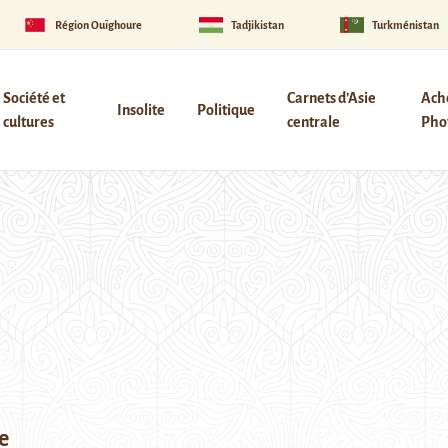
Région Ouïghoure
Tadjikistan
Turkménistan
Société et
Carnets d’Asie
Ach
Insolite
Politique
cultures
centrale
Phot
e