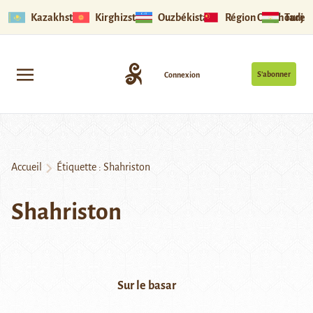
Kazakhstan
Kirghizstan
Ouzbékistan
Région Ouïghoure
Tadjik
S’abonner
Connexion
Accueil
Étiquette :
Shahriston
Shahriston
Sur le basar