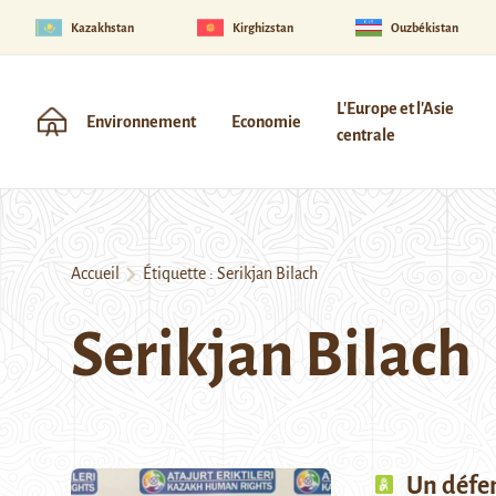
Kazakhstan
Kirghizstan
Ouzbékistan
L'Europe et l'Asie
Environnement
Economie
centrale
Accueil
Étiquette :
Serikjan Bilach
Serikjan Bilach
Un défe