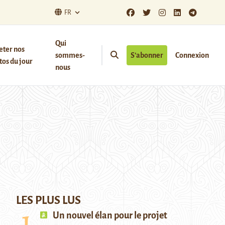
FR
Qui
eter nos
sommes-
S’abonner
Connexion
os du jour
nous
LES PLUS LUS
Un nouvel élan pour le projet