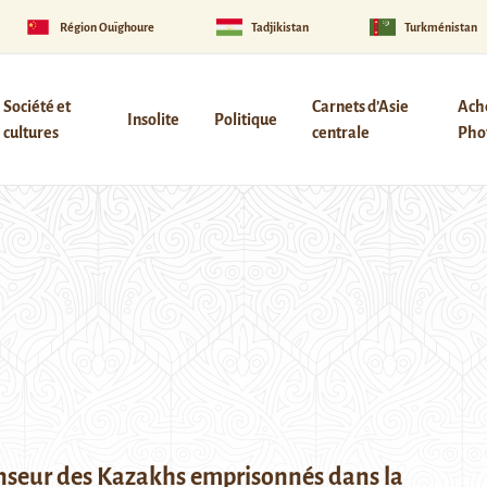
Région Ouïghoure
Tadjikistan
Turkménistan
Société et
Carnets d’Asie
Ach
Insolite
Politique
cultures
centrale
Phot
nseur des Kazakhs emprisonnés dans la