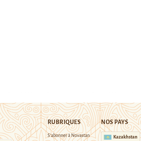
RUBRIQUES
NOS PAYS
S’abonner à Novastan
Kazakhstan