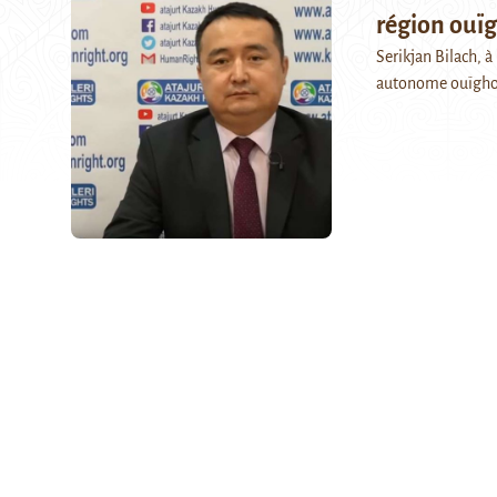
région ouï
Serikjan Bilach, à
autonome ouïghour