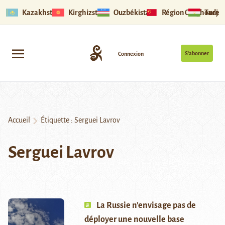
Kazakhstan
Kirghizstan
Ouzbékistan
Région Ouïghoure
Tadjik
S’abonner
Connexion
Accueil
Étiquette :
Serguei Lavrov
Serguei Lavrov
La Russie n’envisage pas de
déployer une nouvelle base