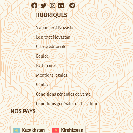
RUBRIQUES
S’abonner à Novastan
Le projet Novastan
Charte éditoriale
Equipe
Partenaires
Mentions légales
Contact
Conditions générales de vente
Conditions générales d’utilisation
NOS PAYS
Kazakhstan
Kirghizstan