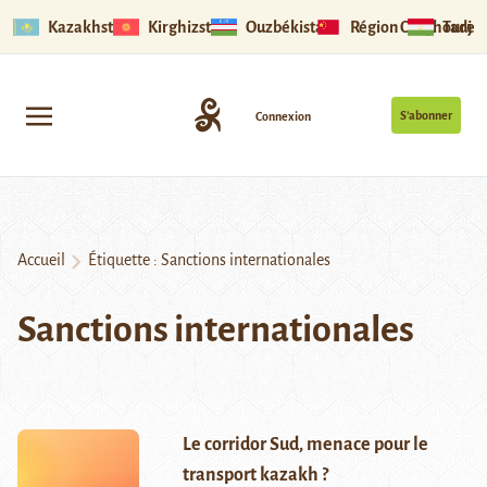
Kazakhstan
Kirghizstan
Ouzbékistan
Région Ouïghoure
Tadjik
S’abonner
Connexion
Accueil
Étiquette :
Sanctions internationales
Sanctions internationales
Le corridor Sud, menace pour le
transport kazakh ?