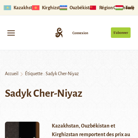
Kazakhstan
Kirghizstan
Ouzbékistan
Région Ouïghoure
Tadjik
S’abonner
Connexion
Accueil
Étiquette :
Sadyk Cher-Niyaz
Sadyk Cher-Niyaz
Kazakhstan, Ouzbékistan et
Kirghizstan remportent des prix au