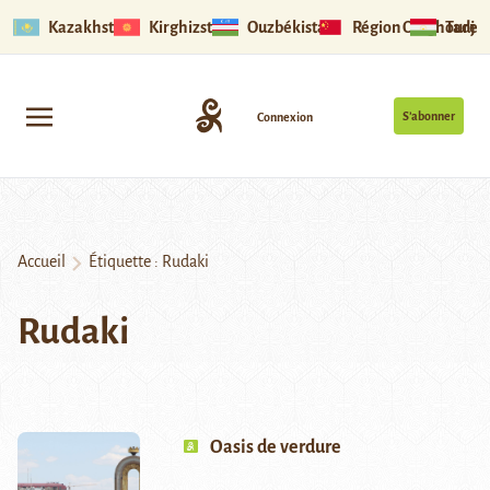
Kazakhstan
Kirghizstan
Ouzbékistan
Région Ouïghoure
Tadjik
S’abonner
Connexion
Accueil
Étiquette :
Rudaki
Rudaki
Oasis de verdure