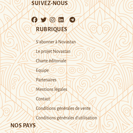
SUIVEZ-NOUS
RUBRIQUES
S’abonner à Novastan
Le projet Novastan
Charte éditoriale
Equipe
Partenaires
Mentions légales
Contact
Conditions générales de vente
Conditions générales d’utilisation
NOS PAYS