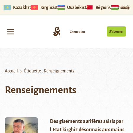
Kazakhstan
Kirghizstan
Ouzbékistan
Région Ouïghoure
Tadjik
S’abonner
Connexion
Accueil
Étiquette :
Renseignements
Renseignements
Des gisements aurifères saisis par
l’Etat kirghiz désormais aux mains