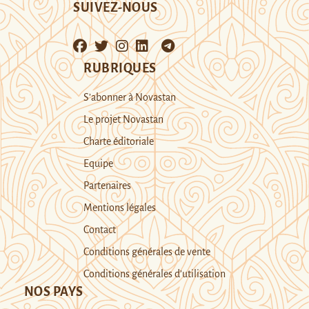
SUIVEZ-NOUS
RUBRIQUES
S’abonner à Novastan
Le projet Novastan
Charte éditoriale
Equipe
Partenaires
Mentions légales
Contact
Conditions générales de vente
Conditions générales d’utilisation
NOS PAYS