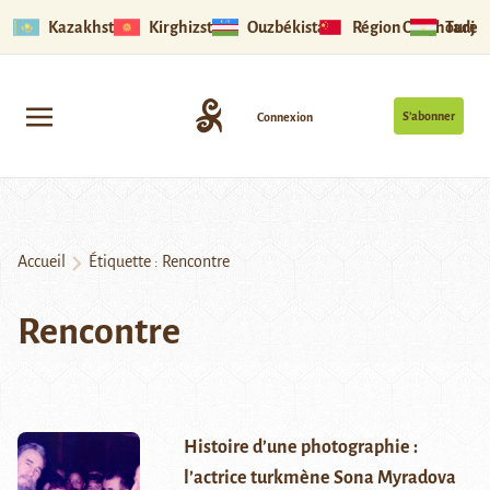
Kazakhstan
Kirghizstan
Ouzbékistan
Région Ouïghoure
Tadjik
S’abonner
Connexion
Accueil
Étiquette :
Rencontre
Rencontre
Histoire d’une photographie :
l’actrice turkmène Sona Myradova